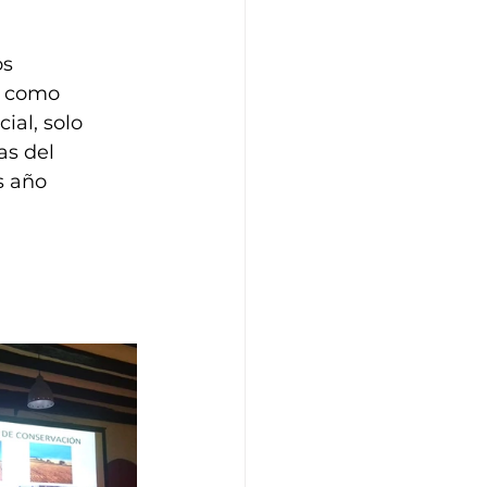
s 
r como 
ial, solo 
s del 
s año 