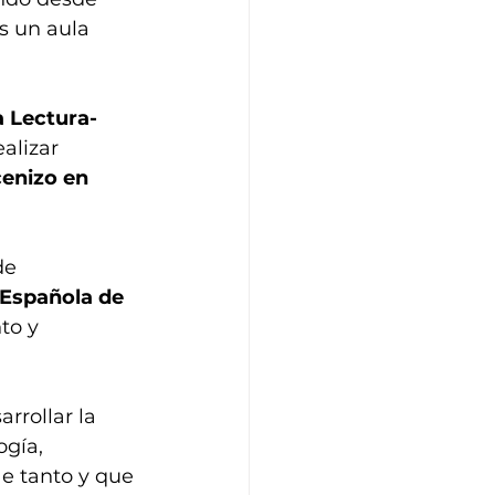
s un aula 
a Lectura-
alizar 
enizo en 
de 
 Española de 
to y 
rrollar la 
gía, 
e tanto y que 