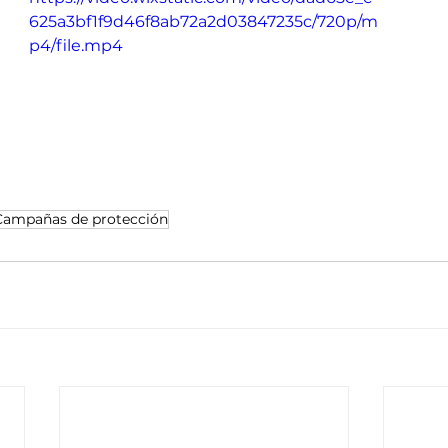
625a3bf1f9d46f8ab72a2d03847235c/720p/m
p4/file.mp4
Campañas de protección