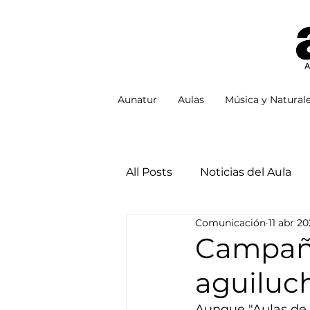
Aunatur
Aulas
Música y Natural
All Posts
Noticias del Aula
Comunicación
11 abr 2
Campaña
aguiluc
Aunque "Aulas de l