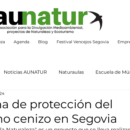
eza
Agenda
Blog
Festival Vencejos Segovia
Empre
Noticias AUNATUR
Naturaulas
Escuela de Mús
024
 de protección del
ho cenizo en Segovia
a Naturaleza" es un proyecto que se lleva realiz