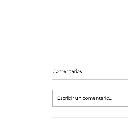
Comentarios
Escribir un comentario...
Baño de bosque con un
paseo otoñal por Valsaín