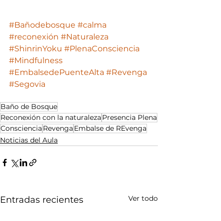
#Bañodebosque
#calma
#reconexión
#Naturaleza
#ShinrinYoku
#PlenaConsciencia
#Mindfulness
#EmbalsedePuenteAlta
#Revenga
#Segovia
Baño de Bosque
Reconexión con la naturaleza
Presencia Plena
Consciencia
Revenga
Embalse de REvenga
Noticias del Aula
Ver todo
Entradas recientes