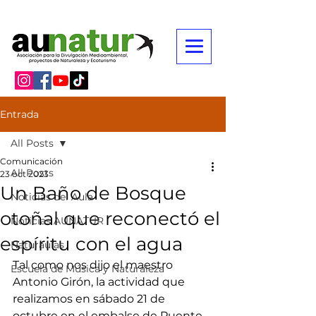
Entrada
All Posts
Comunicación
All Posts
23 oct 2023
Un Baño de Bosque
Noticias del Aula
otoñal que reconectó el
Noticias AUNATUR
espíritu con el agua
Naturaulas
Tal como nos dijo el maestro 
Escuela de Música y Naturaleza
Antonio Girón, la actividad que 
realizamos en sábado 21 de 
octubre en el embalse de Puente 