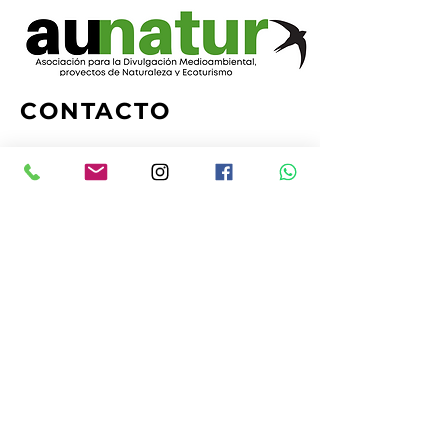
CONTACTO
Tel. y
Whatsapp:
+34 655 355 527
+34 629 211 898
Email:
gloriamolina@aunatur.com
Con el apoyo de: