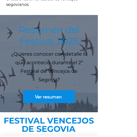
segovianos.
Resumen del
Festival 2025
¿Quieres conocer con detalle lo
que aconteció durante el 2º
Festival de Vencejos de
Segovia?
Ver resumen
FESTIVAL VENCEJOS
DE SEGOVIA