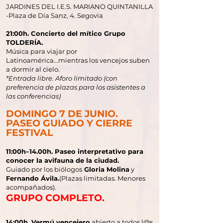
JARDINES DEL I.E.S. MARIANO QUINTANILLA
-Plaza de Día Sanz, 4. Segovia
21:00h. Concierto del mítico Grupo
TOLDERÍA.
Música para viajar por
Latinoamérica...mientras los vencejos suben
a dormir al cielo.
*Entrada libre. Aforo limitado (con
preferencia de plazas para los asistentes a
las conferencias)
DOMINGO 7 DE JUNIO.
PASEO GUIADO Y CIERRE
FESTIVAL
11:00h–14.00h. Paseo interpretativo para
conocer la avifauna de la ciudad.
Guiado por los biólogos
Gloria Molina
y
Fernando Ávila.
(Plazas limitadas. Menores
acompañados).
GRUPO COMPLETO.
14:00h. Vermú vencejero
abierto a todos l@s