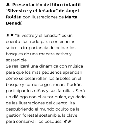
🔔  𝗣𝗿𝗲𝘀𝗲𝗻𝘁𝗮𝗰𝗶ó𝗻 𝗱𝗲𝗹 𝗹𝗶𝗯𝗿𝗼 𝗶𝗻𝗳𝗮𝗻𝘁𝗶𝗹 
“𝗦𝗶𝗹𝘃𝗲𝘀𝘁𝗿𝗲 𝘆 𝗲𝗹 𝗹𝗲ñ𝗮𝗱𝗼𝗿” 𝗱𝗲 Á𝗻𝗴𝗲𝗹 
𝗥𝗼𝗹𝗱á𝗻 con ilustraciones de 
Marta 
Benedí.
🌲🌳 “Silvestre y el leñador” es un 
cuento ilustrado para concienciar 
sobre la importancia de cuidar los 
bosques de una manera activa y 
sostenible.
Se realizará una dinámica con música 
para que los más pequeños aprendan 
cómo se desarrollan los árboles en el 
bosque y cómo se gestionan. Podrán 
participar los niños y sus familias. Será 
un diálogo con el autor quien, ayudado 
de las ilustraciones del cuento, irá 
descubriendo el mundo oculto de la 
gestión forestal sostenible, la clave 
para conservar los bosques. 🍂🌿