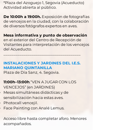
*Plaza del Azoguejo 1, Segovia (Acueducto)
Actividad abierta al público.
​De 10:00h a 19:00h.
Exposición de fotografías
de vencejos en la ciudad, con la colaboración
de diversos fotógrafos expertos en aves.
Mesa informativa y punto de observación
en el exterior del Centro de Recepción de
Visitantes para interpretación de los vencejos
del Acueducto.
​______________________________________
INSTALACIONES Y JARDINES DEL I.E.S.
MARIANO QUINTANILLA
Plaza de Día Sanz, 4. Segovia.
11:00h–13:00h
.“VEN A JUGAR CON LOS
VENCEJOS” (en JARDINES)
Mesas simultáneas didácticas y de
sensibilización hacia estas aves.
Photocall vencejil.
Face Painting con Analé Lemus.
Acceso libre hasta completar aforo. Menores
acompañados.