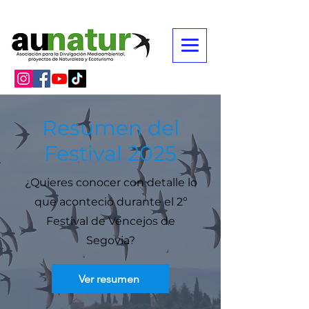
Resumen del
Festival 2025
¿Quieres conocer con detalle lo
que aconteció durante el 2º
Festival de Vencejos de
Segovia?
Ver resumen