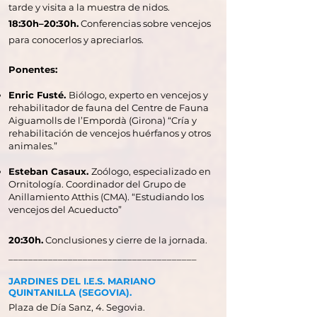
tarde y visita a la muestra de nidos.
18:30h–20:30h.
Conferencias sobre vencejos
para conocerlos y apreciarlos.
Ponentes:
Enric Fusté.
Biólogo, experto en vencejos y
rehabilitador de fauna del Centre de Fauna
Aiguamolls de l’Empordà (Girona) “Cría y
rehabilitación de vencejos huérfanos y otros
animales.”
Esteban Casaux.
Zoólogo, especializado en
Ornitología. Coordinador del Grupo de
Anillamiento Atthis (CMA). “Estudiando los
vencejos del Acueducto”
20:30h.
Conclusiones y cierre de la jornada.
______________________________________
JARDINES DEL I.E.S. MARIANO
QUINTANILLA (SEGOVIA).
Plaza de Día Sanz, 4. Segovia.