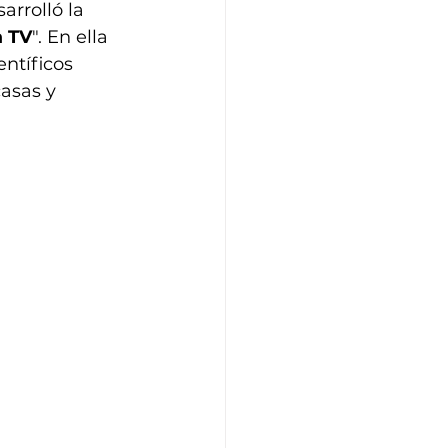
rrolló la 
a TV
". En ella 
ntíficos 
asas y 