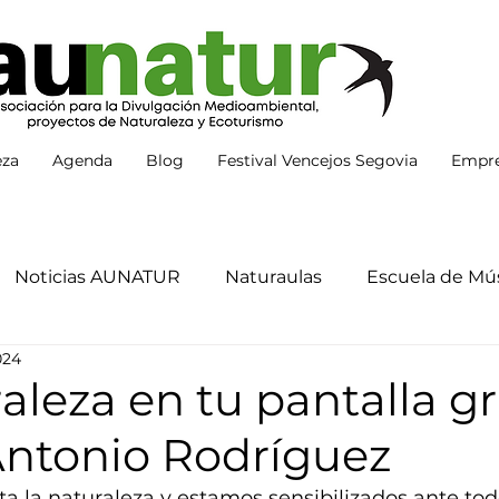
eza
Agenda
Blog
Festival Vencejos Segovia
Empre
Noticias AUNATUR
Naturaulas
Escuela de Mús
024
aleza en tu pantalla g
Antonio Rodríguez
a la naturaleza y estamos sensibilizados ante tod