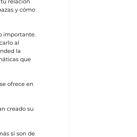
tu relación 
enazas y cómo 
o importante. 
arlo al 
nded la 
emáticas que 
se ofrece en 
an creado su 
más si son de 