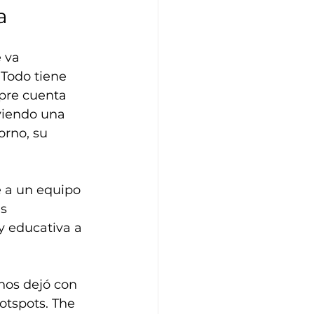
a
 va 
Todo tiene 
mpre cuenta 
viendo una 
orno, su 
 a un equipo 
s 
 educativa a 
nos dejó con 
otspots. The 