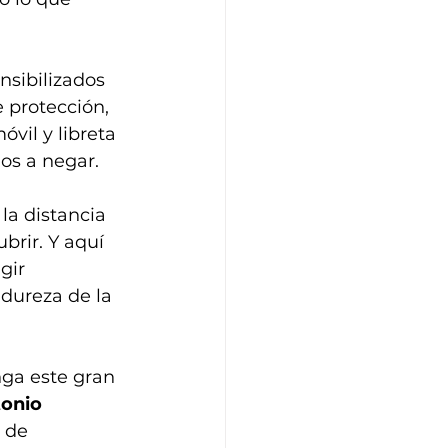
nsibilizados 
 protección, 
vil y libreta 
os a negar. 
a distancia 
brir. Y aquí 
gir 
dureza de la 
nga este gran 
onio 
 de 