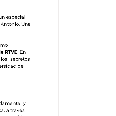
n especial 
 Antonio. Una 
omo 
de RTVE
. En 
los "secretos 
ersidad de 
ndamental y 
a, a través 