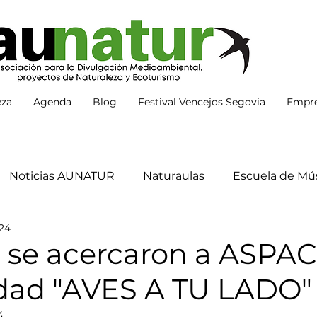
eza
Agenda
Blog
Festival Vencejos Segovia
Empre
Noticias AUNATUR
Naturaulas
Escuela de Mús
24
s se acercaron a ASPA
vidad "AVES A TU LADO"
4