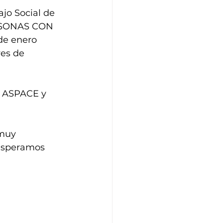
jo Social de 
RSONAS CON 
e enero 
es de 
n ASPACE y 
muy 
esperamos 