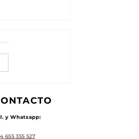
cios de la Sierra se
ca con las aves de su
orno
CONTACTO
l. y Whatsapp:
4 655 355 527