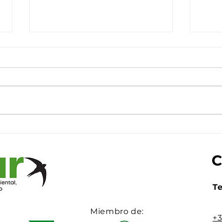
Preparados para disfrutar
Pala
del eclipse total solar con
vuel
Carlos González
ent
Te
Miembro de:
+3