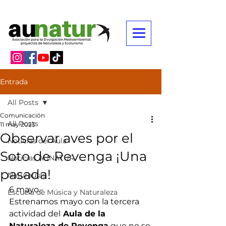
Entrada
All Posts
Comunicación
All Posts
11 may 2023
Observar aves por el
Noticias del Aula
Soto de Revenga ¡Una
Noticias AUNATUR
pasada!
Naturaulas
6 mayo.- 
Escuela de Música y Naturaleza
Estrenamos mayo con la tercera 
actividad del
 Aula de la 
Naturaleza de Revenga
 que no se 