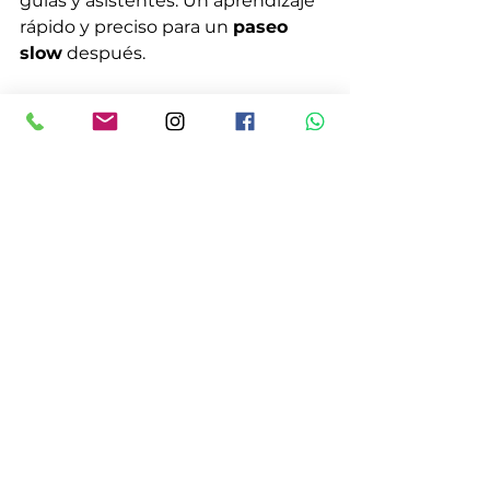
guías y asistentes. Un aprendizaje 
rápido y preciso para un 
paseo 
slow
 después.
Desde aquí gracias todos y a todas 
los que vinisteis a compartir esa 
mañana llena de aves y gracias por 
haber tenido la suerte de que nos 
acompañara un biólogo vocacional 
tan comprometido con la 
educación ambiental como 
Fernando Ávila. 
Aves
Biología
Ornitología
Observación de aves
Soto de Revenga
Paseo Slow
Zoología
Pájaros
Rapaces
Noticias del Aula