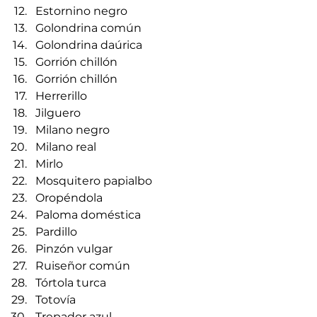
Estornino negro
Golondrina común
Golondrina daúrica
Gorrión chillón
Gorrión chillón
Herrerillo
Jilguero
Milano negro
Milano real
Mirlo
Mosquitero papialbo
Oropéndola
Paloma doméstica
Pardillo
Pinzón vulgar
Ruiseñor común
Tórtola turca
Totovía
Trepador azul