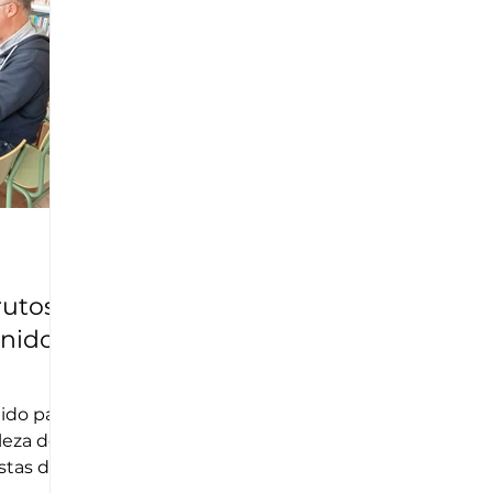
rutos
 nido
nido para
leza de
stas de