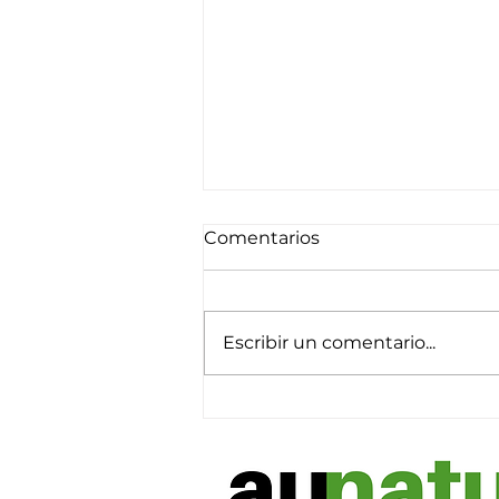
Comentarios
Escribir un comentario...
Baño de bosque con un
paseo otoñal por Valsaín