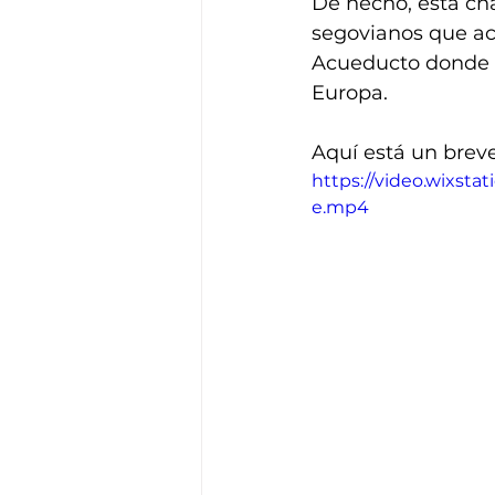
De hecho, esta cha
segovianos que aca
Acueducto donde s
Europa.
Aquí está un brev
https://video.wixst
e.mp4