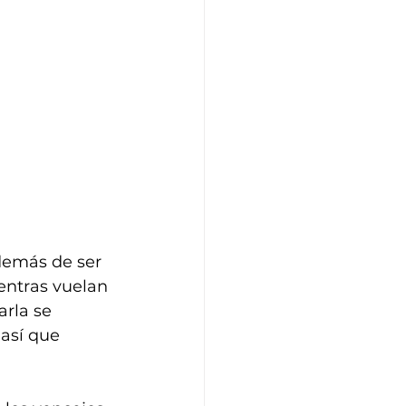
demás de ser 
entras vuelan 
rla se 
así que 