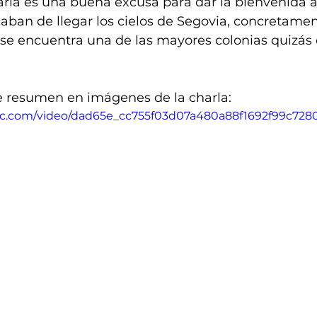
rla es una buena excusa para dar la bienvenida a
ban de llegar los cielos de Segovia, concretamen
e encuentra una de las mayores colonias quizás 
e resumen en imágenes de la charla:
atic.com/video/dad65e_cc755f03d07a480a88f1692f99c728