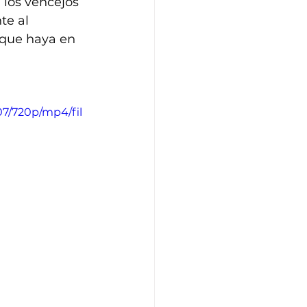
 los vencejos 
te al 
que haya en 
07/720p/mp4/fil