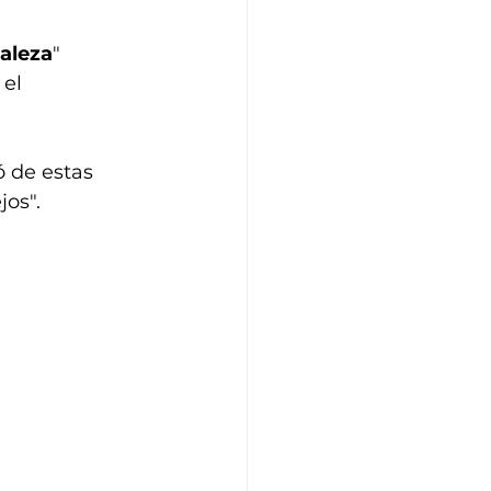
raleza
" 
el 
 de estas 
jos".