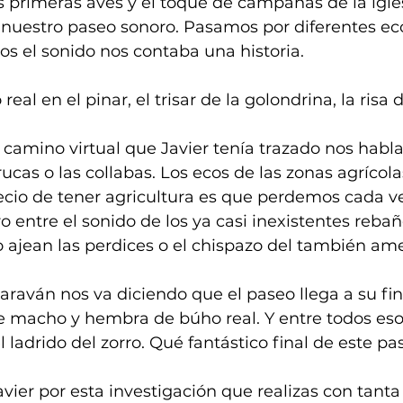
s primeras aves y el toque de campanas de la igle
ó nuestro paseo sonoro. Pasamos por diferentes ec
os el sonido nos contaba una historia. 
 real en el pinar, el trisar de la golondrina, la risa d
camino virtual que Javier tenía trazado nos habla
ucas o las collabas. Los ecos de las zonas agrícola
ecio de tener agricultura es que perdemos cada v
o entre el sonido de los ya casi inexistentes rebañ
jean las perdices o el chispazo del también am
caraván nos va diciendo que el paseo llega a su fi
 macho y hembra de búho real. Y entre todos esos
 ladrido del zorro. Qué fantástico final de este pa
vier por esta investigación que realizas con tanta