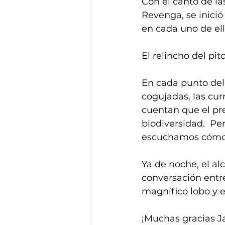
Con el canto de la
Revenga, se inici
en cada uno de ell
El relincho del pito
En cada punto del 
cogujadas, las curr
cuentan que el pr
biodiversidad.  Per
escuchamos cómo a
Ya de noche, el al
conversación entre
magnífico lobo y el
¡Muchas gracias Ja