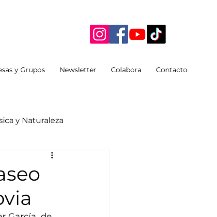
sas y Grupos
Newsletter
Colabora
Contacto
ica y Naturaleza
paseo
ovia
r García, de 