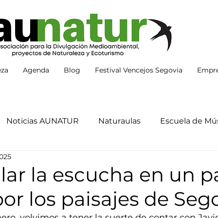
eza
Agenda
Blog
Festival Vencejos Segovia
Empre
Noticias AUNATUR
Naturaulas
Escuela de Mús
2025
lar la escucha en un 
or los paisajes de Seg
ero, volvimos a tener la suerte de contar con Javie