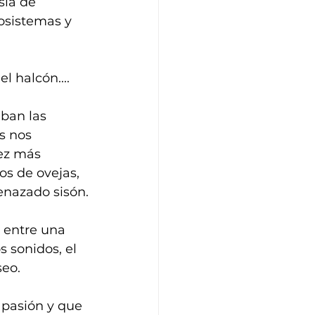
sia de 
osistemas y 
el halcón....
ban las 
s nos 
ez más 
os de ovejas, 
enazado sisón.
n entre una 
 sonidos, el 
seo.
 pasión y que 