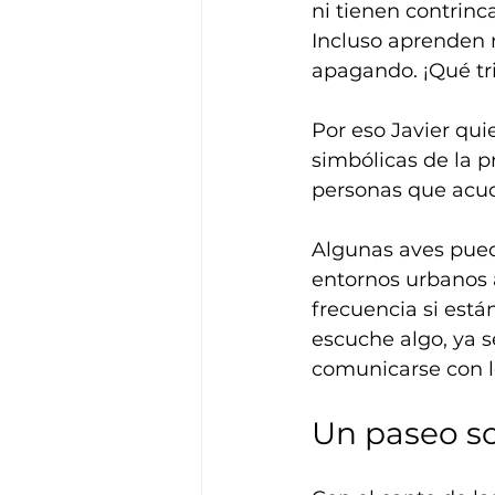
ni tienen contrinc
Incluso aprenden 
apagando. ¡Qué tri
Por eso Javier qui
simbólicas de la p
personas que acud
Algunas aves puede
entornos urbanos a
frecuencia si está
escuche algo, ya s
comunicarse con lo
Un paseo s