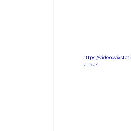
https://video.wixst
le.mp4