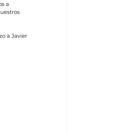
s a 
uestros 
izo a Javier 