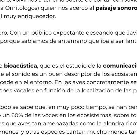
ía Ornitólogos) quien nos acercó al 
paisaje sonor
al muy enriquecedor.
foro. Con un público expectante deseando que Javie
 porque sabíamos de antemano que iba a ser fantás
e 
bioacústica
, que es el estudio de la 
comunicaci
e el sonido es un buen descriptor de los ecosiste
cede en el entorno. En las aves concretamente se 
iones vocales en función de la localización de las p
todo se sabe que, en muy poco tiempo, se han per
n 60% de las voces en los ecosistemas, sobre tod
es que aves tan amenazadas como la alondra ricotí
 menos, y otras especies cantan mucho menos ta