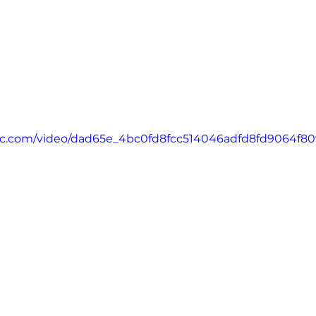
atic.com/video/dad65e_4bc0fd8fcc514046adfd8fd9064f8