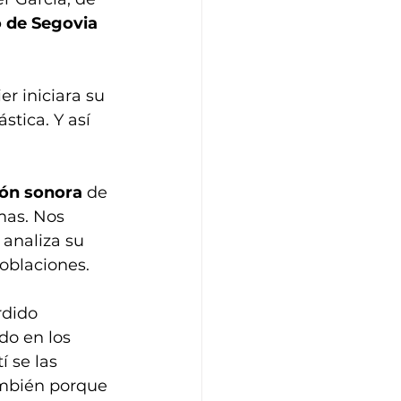
o de Segovia
r iniciara su 
tica. Y así 
ón sonora
 de 
mas. Nos 
analiza su 
oblaciones. 
dido 
o en los 
 se las 
mbién porque 