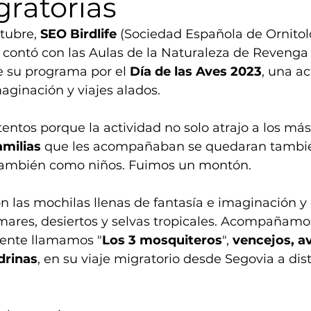
gratorias
tubre, 
SEO Birdlife
 (Sociedad Española de Ornitol
, contó con las Aulas de la Naturaleza de Revenga
e su programa por el 
Día de las Aves 2023
, una ac
maginación y viajes alados.
tos porque la actividad no solo atrajo a los más
amilias
 que les acompañaban se quedaran tambié
 también como niños. Fuimos un montón.
n las mochilas llenas de fantasía e imaginación y
ares, desiertos y selvas tropicales. Acompañamos
mente llamamos "
Los 3 mosquiteros
", 
vencejos, a
drinas
, en su viaje migratorio desde Segovia a dist