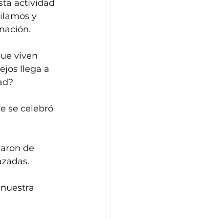
ta actividad 
ilamos y 
nación. 
ue viven 
ejos llega a 
ad? 
e se celebró 
raron de 
azadas.