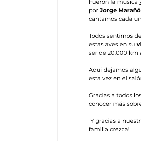
Fueron la música 
por 
Jorge Marañ
cantamos cada una
Todos sentimos de 
estas aves en su 
v
ser de 20.000 km a
Aquí dejamos algu
esta vez en el saló
Gracias a todos lo
conocer más sobre
 Y gracias a nuestros voluntarios Rita, Fabián y Jorge,  que hace que nuestra 
familia crezca!