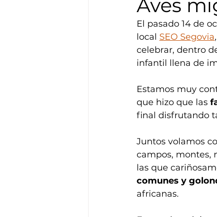
Aves mi
El pasado 14 de oc
local 
SEO Segovia
celebrar, dentro d
infantil llena de i
Estamos muy conten
que hizo que las
 f
final disfrutando
Juntos volamos co
campos, montes, m
las que cariñosa
comunes y golon
africanas.