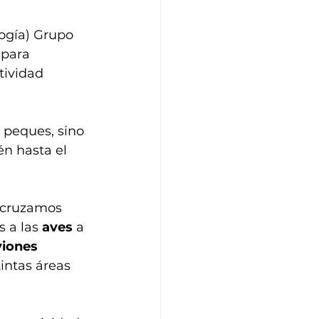
ogía) Grupo 
 para 
tividad 
 peques, sino 
n hasta el 
 cruzamos 
 a las 
aves
 a 
viones 
intas áreas 