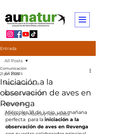
Entrada
All Posts
Comunicación
All Posts
21 jun 2025
Iniciación a la
Noticias del Aula
observación de aves en
Noticias AUNATUR
Revenga
Naturaulas
Miércoles 18 de junio, una mañana 
Escuela de Música y Naturaleza
perfecta  para la 
iniciación a la 
observación de aves en Revenga
con nuestro colaborador principal 