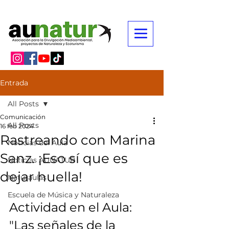
Entrada
All Posts
Comunicación
All Posts
16 feb 2024
Rastreando con Marina
Noticias del Aula
Sanz. ¡Eso sí que es
Noticias AUNATUR
dejar huella!
Naturaulas
Escuela de Música y Naturaleza
Actividad en el Aula: 
"Las señales de la 