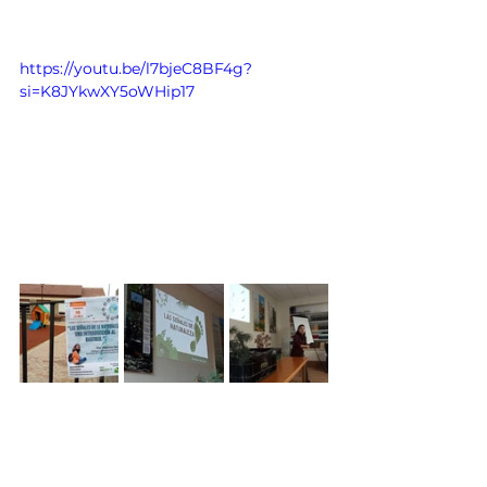
https://youtu.be/l7bjeC8BF4g?
si=K8JYkwXY5oWHip17