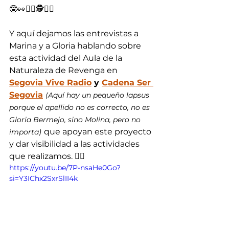
🤓👀🕵️‍♂️🕵️🕵️‍♀️
Y aquí dejamos las entrevistas a 
Marina y a Gloria hablando sobre 
esta actividad del Aula de la 
Naturaleza de Revenga en 
Segovia Vive Radio
 y 
Cadena Ser 
Segovia
(Aquí hay un pequeño lapsus 
porque el apellido no es correcto, no es 
Gloria Bermejo, sino Molina, pero no 
que apoyan este proyecto 
importa)
y dar visibilidad a las actividades 
que realizamos. 👍🏻
https://youtu.be/7P-nsaHe0Go?
si=Y3IChx2SxrSlII4k