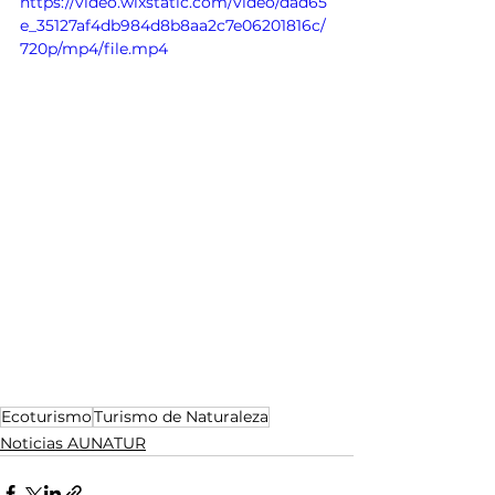
https://video.wixstatic.com/video/dad65
e_35127af4db984d8b8aa2c7e06201816c/
720p/mp4/file.mp4
Ecoturismo
Turismo de Naturaleza
Noticias AUNATUR