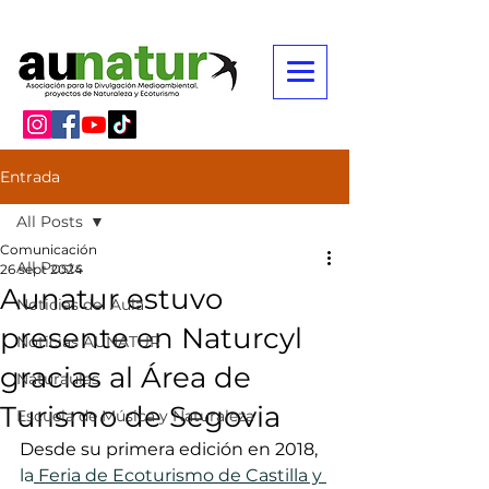
Entrada
All Posts
Comunicación
All Posts
26 sept 2024
Aunatur estuvo
Noticias del Aula
presente en Naturcyl
Noticias AUNATUR
gracias al Área de
Naturaulas
Turismo de Segovia
Escuela de Música y Naturaleza
Desde su primera edición en 2018, 
la
 Feria de Ecoturismo de Castilla y 